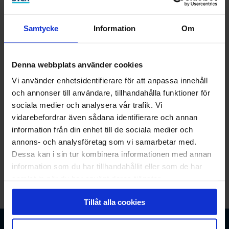
Samtycke
Information
Om
Fyll i dina uppgifter
Denna webbplats använder cookies
Vi använder enhetsidentifierare för att anpassa innehåll
Vi behöver ditt mobilnummer för att kunna återkomma
och annonser till användare, tillhandahålla funktioner för
med besked om din ansökan.
sociala medier och analysera vår trafik. Vi
vidarebefordrar även sådana identifierare och annan
Mobilnummer
information från din enhet till de sociala medier och
annons- och analysföretag som vi samarbetar med.
Dessa kan i sin tur kombinera informationen med annan
information som du har tillhandahållit eller som de har
Fortsätt
samlat in när du har använt deras tjänster.
Tillåt alla cookies