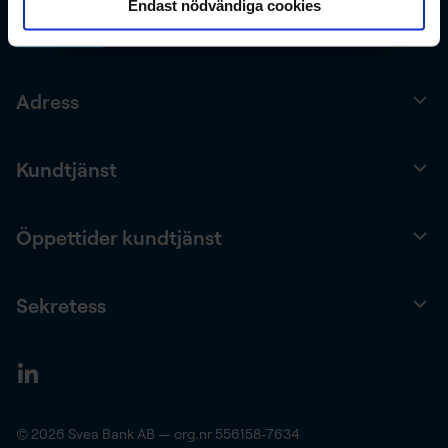
Endast nödvändiga cookies
Adress
Kundtjänst
Öppettider kundtjänst
Sekretess
© 2026 Svea Bank AB — org.nr 556158-7634