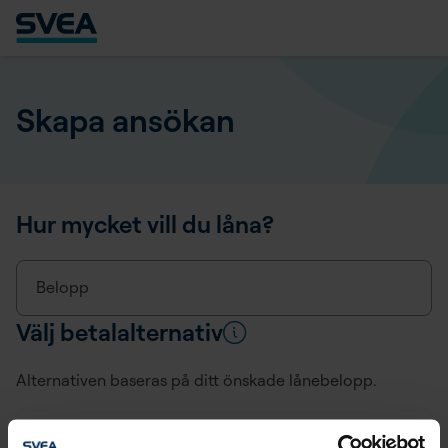
Skapa ansökan
Hur mycket vill du låna?
Belopp
Välj betalalternativ
Alternativen baseras på ditt önskade lånebelopp.