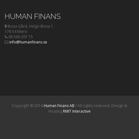
HUMAN FINANS
Bona Gård, Helgö-Bona 1
178 54 Ekerö
08 560 201 15
info@humanfinans.se
Copyright © 2016
Human Finans AB
/ All rights reserved. Design &
Hosting
RMIT Interactive