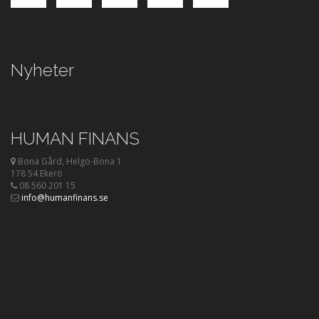
Nyheter
HUMAN FINANS
Bona Gård, Helgö-Bona 1
178 54 Ekerö
08 560 201 15
info@humanfinans.se