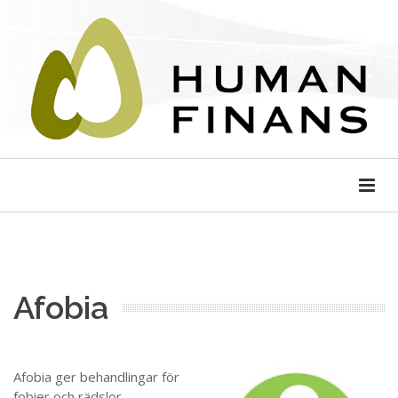
Afobia
Afobia ger
behandlingar för
fobier och rädslor.