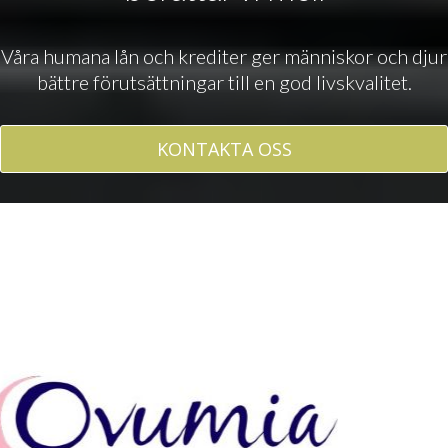
Våra humana lån och krediter ger människor och djur
bättre förutsättningar till en god livskvalitet.
KONTAKTA OSS