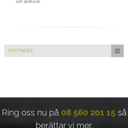
och andra.sk
PARTNERS
Ring oss nu på
08 560 201 15
så
berättar vi mer.